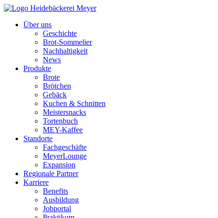
Über uns
Geschichte
Brot-Sommelier
Nachhaltigkeit
News
Produkte
Brote
Brötchen
Gebäck
Kuchen & Schnitten
Meistersnacks
Tortenbuch
MEY-Kaffee
Standorte
Fachgeschäfte
MeyerLounge
Expansion
Regionale Partner
Karriere
Benefits
Ausbildung
Jobportal
Praktikum