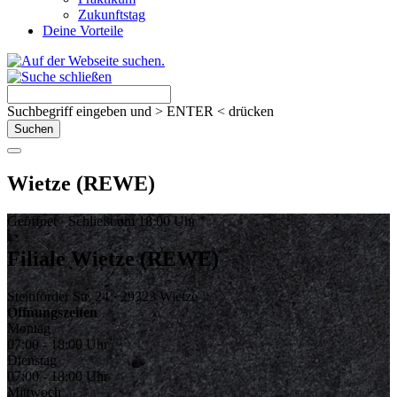
Zukunftstag
Deine Vorteile
Suchbegriff eingeben und > ENTER < drücken
Wietze (REWE)
Geöffnet · Schließt um 18:00 Uhr
Filiale Wietze (REWE)
Steinförder Str. 24 · 29323 Wietze
Öffnungszeiten
Montag
07:00 - 18:00 Uhr
Dienstag
07:00 - 18:00 Uhr
Mittwoch