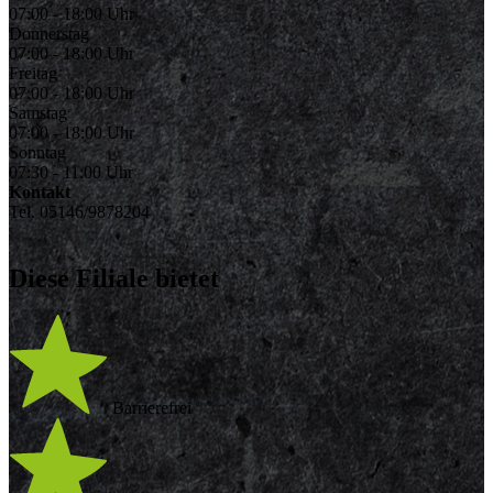
07:00 - 18:00 Uhr
Donnerstag
07:00 - 18:00 Uhr
Freitag
07:00 - 18:00 Uhr
Samstag
07:00 - 18:00 Uhr
Sonntag
07:30 - 11:00 Uhr
Kontakt
Tel. 05146/9878204
Diese Filiale bietet
Barrierefrei