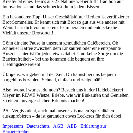
Kreativität eines Teams aus 27 Nationen. Hier trifft Tradition auf
Innovation – und das schmeckst du in jedem Bissen!
Ein besonderer Tipp: Unser Geschäftsführer Herbert ist zertifizierter
Brot-Sommelier. Er kennt sich mit Brot so gut aus wie andere mit
Wein. Lass dich von unserem Team beraten und entdecke die
Vielfalt unserer Brotsorten!
Gönn dir eine Pause in unserem gemütlichen Cafébereich. Ob
schneller Kaffee zwischen dem Einkaufen oder eine entspannte
Auszeit – hier ist für jeden etwas dabei. Und keine Sorge um die
Barrierefreiheit – bei uns kommen alle bequem an ihre
Lieblingsleckereien!
Übrigens, wir gehen mit der Zeit: Du kannst bei uns bequem
bargeldlos bezahlen. Schnell, einfach und zeitgemäß!
Also, worauf wartest du noch? Besuch uns in der Heidebäckerei
Meyer im REWE Wietze. Erlebe, wie wir Einkaufen und Genießen
zu einem unvergesslichen Erlebnis machen!
P.S.: Vergiss nicht, auch mal unsere saisonalen Spezialitäten
auszuprobieren – da ist garantiert etwas Leckeres für dich dabei!
Impressum
Datenschutz
AGB
AEB
Erklärung zur
Barrierefreiheit