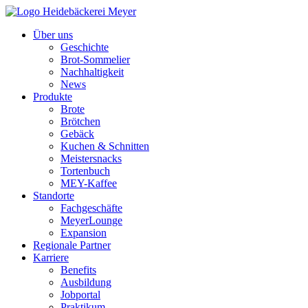
Über uns
Geschichte
Brot-Sommelier
Nachhaltigkeit
News
Produkte
Brote
Brötchen
Gebäck
Kuchen & Schnitten
Meistersnacks
Tortenbuch
MEY-Kaffee
Standorte
Fachgeschäfte
MeyerLounge
Expansion
Regionale Partner
Karriere
Benefits
Ausbildung
Jobportal
Praktikum