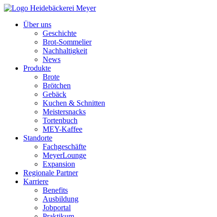
Über uns
Geschichte
Brot-Sommelier
Nachhaltigkeit
News
Produkte
Brote
Brötchen
Gebäck
Kuchen & Schnitten
Meistersnacks
Tortenbuch
MEY-Kaffee
Standorte
Fachgeschäfte
MeyerLounge
Expansion
Regionale Partner
Karriere
Benefits
Ausbildung
Jobportal
Praktikum