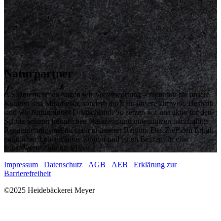
Naturpartner
Als Unternehmen tragen wir Verantwortung – nicht nur für unsere
Kunden und Mitarbeiter, sondern auch für unsere Umwelt. Deshalb
sind wir Naturpartner Deutschland. So setzen wir uns aktiv für den
Schutz unserer heimischen Natur ein und unterstützen nachhaltige
Renaturierungsmaßnahmen in unserer Region. Das Ziel: den Erhalt
natürlicher Lebensräume fördern und einen Beitrag für eine
lebenswerte Zukunft leisten.
Impressum
Datenschutz
AGB
AEB
Erklärung zur
Barrierefreiheit
©2025 Heidebäckerei Meyer