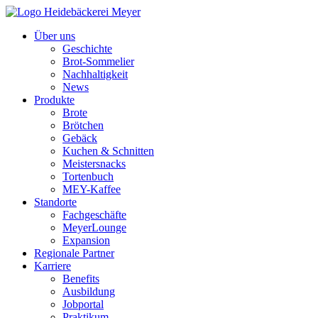
Über uns
Geschichte
Brot-Sommelier
Nachhaltigkeit
News
Produkte
Brote
Brötchen
Gebäck
Kuchen & Schnitten
Meistersnacks
Tortenbuch
MEY-Kaffee
Standorte
Fachgeschäfte
MeyerLounge
Expansion
Regionale Partner
Karriere
Benefits
Ausbildung
Jobportal
Praktikum