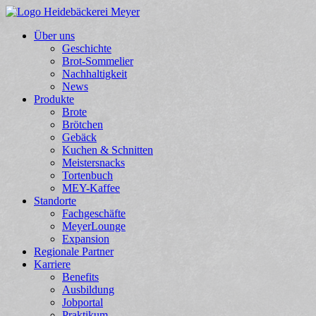
Über uns
Geschichte
Brot-Sommelier
Nachhaltigkeit
News
Produkte
Brote
Brötchen
Gebäck
Kuchen & Schnitten
Meistersnacks
Tortenbuch
MEY-Kaffee
Standorte
Fachgeschäfte
MeyerLounge
Expansion
Regionale Partner
Karriere
Benefits
Ausbildung
Jobportal
Praktikum