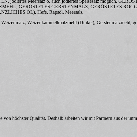
odiertes Meersalz o. auch jodiertes Speisesalz möglich, GER
MEHL, GERÖSTETES GERSTENMALZ, GERÖSTETES ROGG
CHES ÖL), Hefe, Rapsöl, Meersalz
s Weizenmalz, Weizenkaramellmalzmehl (Dinkel), Gerstenmalzmehl, ge
te von höchster Qualität. Deshalb arbeiten wir mit Partnern aus der un