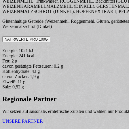
WEIZENMEHL, Trinkwasser, ROGGENMEHL, Backmittel (GLUTEN, j
WEIZENKARAMELLMALZMEHL (DINKEL), GERSTENMALZ
WEIZENMALZSCHROT (DINKEL), HOPFENEXTRAKT, PFLANZLI
Glutenhaltige Getreide (Weizenmehl, Roggenmehl, Gluten, geröstete
Weizenmalzschrot (Dinkel)
NÄHRWERTE PRO 100G
Energie: 1021 kJ
Energie: 241 kcal
Fett: 2 g
davon gesättigte Fettsäuren: 0,2 g
Kohlenhydrate: 43 g
davon Zucker: 1,9 g
Eiweiß: 11 g
Salz: 0,52 g
Regionale Partner
Wir setzen auf saisonale, erntefrische Zutaten und wählen nur Produk
UNSERE PARTNER