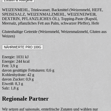
Zutaten & Allergene
WEIZENMEHL, Trinkwasser, Backmittel (Weizenmehl, HEFE,
SPEISESALZ, WEIZENMALZMEHL, WEIZENEIWEIß,
DEXTRIN, PFLANZLICHES ÖL), Topping-Paste (Rapsöl,
Meersalz, pflanzliches Fett aus Palm, schwarzer Pfeffer), Hefe
Glutenhaltige Getreide (Weizenmehl, Weizenmalzmehl, Gluten aus
Weizen)
NÄHRWERTE PRO 100G
Energie: 1031 kJ
Energie: 244 kcal
Fett: 3,9 g
davon gesättigte Fettsäuren: 0,6 g
Kohlenhydrate: 42 g
davon Zucker: 0,9 g
Eiweiß: 8,3 g
Salz: 1,8 g
Regionale Partner
Wir setzen auf saisonale, erntefrische Zutaten und wählen nur