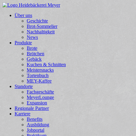
Über uns
Geschichte
Brot-Sommelier
Nachhaltigkeit
News
Produkte
Brote
Brötchen
Gebäck
Kuchen & Schnitten
Meistersnacks
Tortenbuch
MEY-Kaffee
Standorte
Fachgeschäfte
MeyerLounge
Expansion
Regionale Partner
Karriere
Benefits
Ausbildung
Jobportal
Praktikum