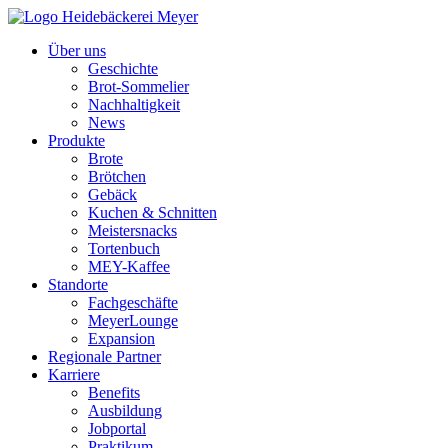
Über uns
Geschichte
Brot-Sommelier
Nachhaltigkeit
News
Produkte
Brote
Brötchen
Gebäck
Kuchen & Schnitten
Meistersnacks
Tortenbuch
MEY-Kaffee
Standorte
Fachgeschäfte
MeyerLounge
Expansion
Regionale Partner
Karriere
Benefits
Ausbildung
Jobportal
Praktikum