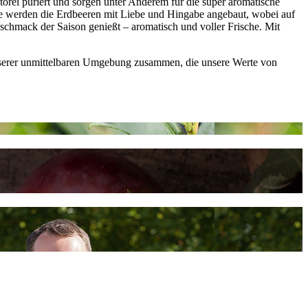
orei püriert und sorgen unter Anderem für die super aromatische
e werden die Erdbeeren mit Liebe und Hingabe angebaut, wobei auf
schmack der Saison genießt – aromatisch und voller Frische. Mit
 unserer unmittelbaren Umgebung zusammen, die unsere Werte von