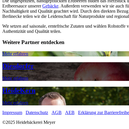
Die ungespritzten, handgepflückten Erdbeeren bilden das Herzstück u
Erdbeersauce unserer
Gebäcke
. Außerdem verwenden wir sie auch fü
Nachhaltigkeit und Qualität geachtet wird. Durch den direkten Bezug
Berlinecke teilen wir die Leidenschaft für Naturprodukte und regionale
Wir setzen auf saisonale, erntefrische Zutaten und wählen Rohstoffe
Authentizität und Qualität teilen.
Weitere Partner entdecken
Mehr erfahren
Diesdorfer
Mehr erfahren
HeideKern
Mehr erfahren
Impressum
Datenschutz
AGB
AEB
Erklärung zur Barrierefreihe
©2025 Heidebäckerei Meyer