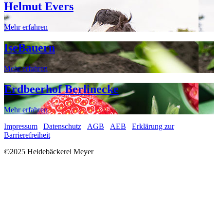
Helmut Evers
Mehr erfahren
IseBauern
Mehr erfahren
Erdbeerhof Berlinecke
Mehr erfahren
Impressum
Datenschutz
AGB
AEB
Erklärung zur
Barrierefreiheit
©2025 Heidebäckerei Meyer