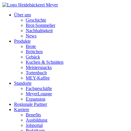
Über uns
Geschichte
Brot-Sommelier
Nachhaltigkeit
News
Produkte
Brote
Brötchen
Gebäck
Kuchen & Schnitten
Meistersnacks
Tortenbuch
MEY-Kaffee
Standorte
Fachgeschäfte
MeyerLounge
Expansion
Regionale Partner
Karriere
Benefits
Ausbildung
Jobportal
Praktikum